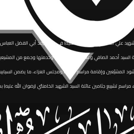
هيد علي الخامنئي (رضوان الله عليه) في حرم مرقد أبي الفضل العباس (
 السيد أحمد الصافي وعدد من مسؤوليها وخدمتها وجمع من المشيعي
د المشيّعين وإقامة مراسم الزيارة ومجلس العزاء، ما يضمن انسيابية
 مراسم تشييع جثامين عائلة السيد الشهيد الخامنئي (رضوان الله عليه)