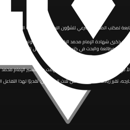
ابعة لمكتب المتولي الشرعي للشؤون النسوية في العتبة العباسية المقدسة
ذكرى شهادة الإمام محمد الباقر (عليه السلام)، وتهدف إلى تسليط الض
على المطالعة والبحث في كتب التفسير وعلوم أهل البيت (عليهم السلام)
 تقرر زيادة عدد الفائزات من ثلاث إلى خمس؛ تقديرًا لهذا التفاعل الم