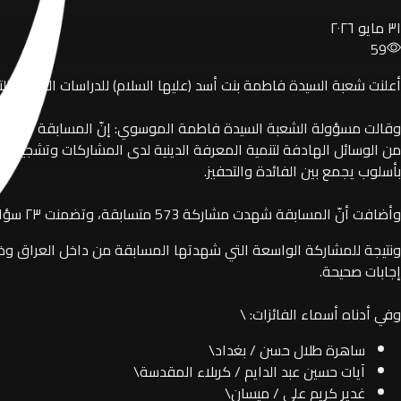
٣١ مايو ٢٠٢٦
59
أعلنت شعبة السيدة فاطمة بنت أسد (عليها السلام) للدراسات القرآنية الت
وقالت مسؤولة الشعبة السيدة فاطمة الموسوي: إنّ المسابقة تزامنت مع 
من الوسائل الهادفة لتنمية المعرفة الدينية لدى المشاركات وتشجيعهن 
بأسلوب يجمع بين الفائدة والتحفيز.
وأضافت أنّ المسابقة شهدت مشاركة 573 متسابقة، وتضمنت ٢٣ سؤالاً في التفسير وعلوم القرآن الكريم، استُلهمت من تفسير الإمام محمد الباقر (عليه السلام) ورؤيته القرآنية.
ونتيجة للمشاركة الواسعة التي شهدتها المسابقة من داخل العراق وخارجه،
إجابات صحيحة.
وفي أدناه أسماء الفائزات: \
ساهرة طلال حسن / بغداد\
آيات حسين عبد الدايم / كربلاء المقدسة\
غدير كريم علي / ميسان\