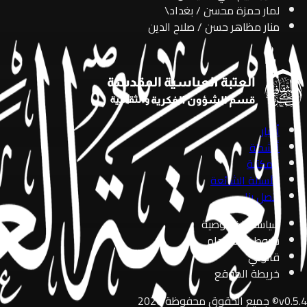
لمار حمزة محسن / بغداد\
منار مظاهر حسن / صلاح الدين
أخبار
أنشطة
المكتبة
الأسئلة الشائعة
اتصل بنا
سياسة الخصوصية
شروط الاستخدام
قانوني
خريطة الموقع
0.5.4
v
©
جميع الحقوق محفوظة
2026