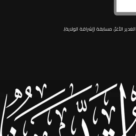
دير الأغرّ، مسابقة (إشراقة الولاية).