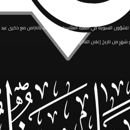
للشؤون النسوية في العتبة العبّاسية المقدّسة، بالتزامن مع ذكرى عيد الغ
رٍ من تاريخ إعلان النتائج.